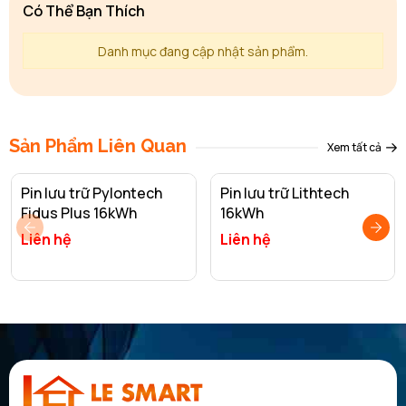
Có Thể Bạn Thích
Danh mục đang cập nhật sản phẩm.
Sản Phẩm Liên Quan
Xem tất cả
Pin lưu trữ Pylontech
Pin lưu trữ Lithtech
Fidus Plus 16kWh
16kWh
Liên hệ
Liên hệ
Thông số kỹ thuật của pin lưu trữ Deye
16kWh SE-F16
Các thông số cơ bản
Loại cell