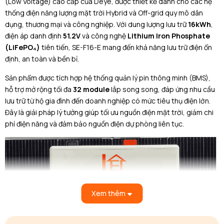
(Low Voltage) cao cấp của Deye, được thiết kế dành cho các hệ
thống điện năng lượng mặt trời Hybrid và Off-grid quy mô dân
dụng, thương mại và công nghiệp. Với dung lượng lưu trữ
16kWh
,
điện áp danh định
51.2V
và công nghệ
Lithium Iron Phosphate
(LiFePO₄)
tiên tiến, SE-F16-E mang đến khả năng lưu trữ điện ổn
định, an toàn và bền bỉ.
Sản phẩm được tích hợp hệ thống quản lý pin thông minh (BMS),
hỗ trợ mở rộng tối đa
32 module
lắp song song, đáp ứng nhu cầu
lưu trữ từ hộ gia đình đến doanh nghiệp có mức tiêu thụ điện lớn.
Đây là giải pháp lý tưởng giúp tối ưu nguồn điện mặt trời, giảm chi
phí điện năng và đảm bảo nguồn điện dự phòng liên tục.
Xem thêm