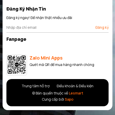
Khối lượng (Kg)
Đăng Ký Nhận Tin
Đề nghị sạc xả tiêu chuẩn C
Đăng ký ngay! Để nhận thật nhiều ưu đãi
Đăng ký
Cổng truyền thông
Fanpage
Cấu hình (Tối đa trong 1 dãy Pin)
Zalo Mini Apps
Nhiệt độ vận hành (⁰C)
Quét mã QR để mua hàng nhanh chóng
Nhiệt độ lưu trữ (⁰C)
Trung tâm hỗ trợ
Điều khoản & Điều kiện
Loại làm mát
© Bản quyền thuộc về
Lesmart
Cung cấp bởi
Sapo
Cấp bảo vệ
Chứng nhận