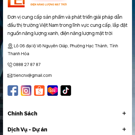
Công suất lưu trữ
Đơn vị cung cấp sản phẩm và phát triển giải pháp dẫn
Điện áp danh định (Vdc)
đầu thị trường Việt Nam trong lĩnh vực cung cấp, lắp đặt
nguồn năng lượng xanh, điện năng lượng mặt trời
Dòng sạc liên tục tối đa
Lô 06 đại lộ Võ Nguyên Giáp, Phường Hạc Thành, Tỉnh
Thanh Hóa
Dòng điện sạc/xả tối đa
0888 27 87 87
Kích thước (mm) (WxHxD)
tiencnx@gmail.com
Phạm vi điện áp làm việc (V)
Dung lượng định mức (Ah)
Chính Sách
Độ xả sâu (%)
Dịch Vụ - Dự án