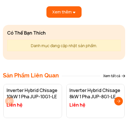
Xem thêm
Có Thể Bạn Thích
Danh mục đang cập nhật sản phẩm.
Sản Phẩm Liên Quan
Xem tất cả
Inverter Hybrid Chisage
Inverter Hybrid Chisage
10kW 1 Pha JUP-10G1-LE
8kW 1 Pha JUP-8G1-LE
Liên hệ
Liên hệ
Chisage Venus VEN-6.6G1-LE là biến tần Hybrid 1 pha công suất