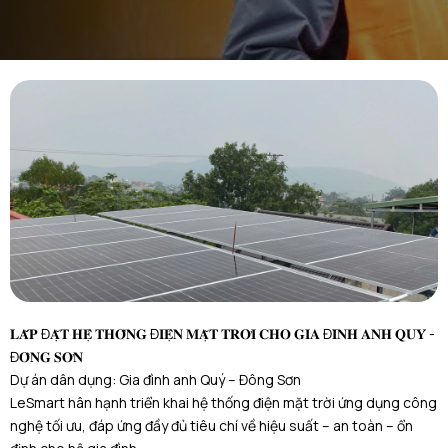
𝐋𝐀̆́𝐏 Đ𝐀̣̆𝐓 𝐇𝐄̣̂ 𝐓𝐇𝐎̂́𝐍𝐆 Đ𝐈𝐄̣̂𝐍 𝐌𝐀̣̆𝐓 𝐓𝐑𝐎̛̀𝐈 𝐂𝐇𝐎 𝐆𝐈𝐀 Đ𝐈̀𝐍𝐇 𝐀𝐍𝐇 𝐐𝐔𝐘́ -
Đ𝐎̂𝐍𝐆 𝐒𝐎̛𝐍
Dự án dân dụng: Gia đình anh Quý – Đông S
ơn
LeSmart hân hạnh triển khai hệ thống điện mặt trời ứng dụng công
nghệ tối ưu, đáp ứng đầy đủ tiêu chí về hiệu suất – an toàn – ổn