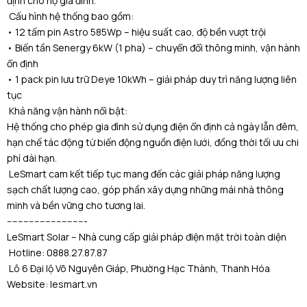
định cho hộ gia đình.
Cấu hình hệ thống bao gồm:
• 12 tấm pin Astro 585Wp – hiệu suất cao, độ bền vượt trội
• Biến tần Senergy 6kW (1 pha) – chuyển đổi thông minh, vận hành
ổn định
• 1 pack pin lưu trữ Deye 10kWh – giải pháp duy trì năng lượng liên
tục
Khả năng vận hành nổi bật:
Hệ thống cho phép gia đình sử dụng điện ổn định cả ngày lẫn đêm,
hạn chế tác động từ biến động nguồn điện lưới, đồng thời tối ưu chi
phí dài hạn.
LeSmart cam kết tiếp tục mang đến các giải pháp năng lượng
sạch chất lượng cao, góp phần xây dựng những mái nhà thông
minh và bền vững cho tương lai.
-----------------------------
LeSmart Solar – Nhà cung cấp giải pháp điện mặt trời toàn diện
Hotline: 0888.27.87.87
Lô 6 Đại lộ Võ Nguyên Giáp, Phường Hạc Thành, Thanh Hóa
Website:
lesmart.vn